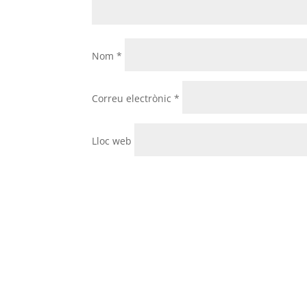
Nom
*
Correu electrònic
*
Lloc web