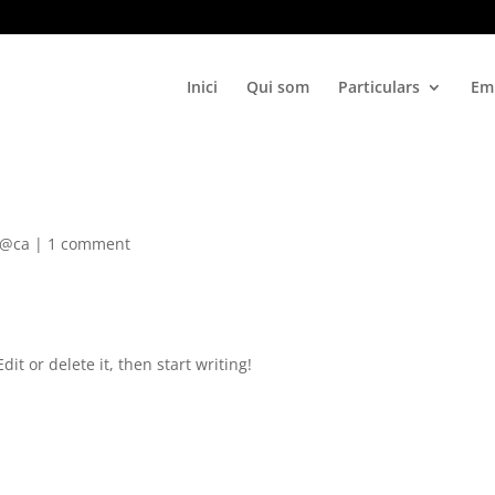
Inici
Qui som
Particulars
Em
 @ca
|
1 comment
it or delete it, then start writing!