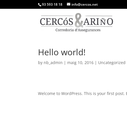
93 593 18 18
info@cercos.net
Hello world!
by
nb_admin
|
maig 10, 2016
|
Uncategorized
Welcome to WordPress. This is your first post. Ed